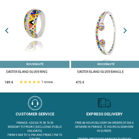
NOUVEAUTÉ
NOUVEAUTÉ
EASTER ISLAND SILVER RING
EASTER ISLAND SILVER BANGLE
189 €
475 €
1 review
CUSTOMER SERVICE
EXPRESS DELIVERY
FRANCE: +(33)04 70 58 74 59
FREE 48-HOUR DELIVERY ON ORDERS OF 300 €
MONDAY TO FRIDAY (EXCLUDING PUBLIC
OR MORE IN FRANCE. 72 HOURS ELSEWHERE
HOLIDAYS)
IN EUROPE.
FROM 9 AM TO 12 PM AND FROM 2 PM TO
4:30 PM.