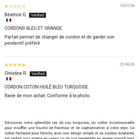
10/07/26
Béatrice O.
CORDONS BLEU ET ORANGE
Parfait permet de changer de cordon et de garder son
pendentif préféré
21/06/26
Christine R.
CORDON COTON HUILÉ BLEU TURQUOISE
Ravie de mon achat. Conforme à la photo.
Découvrez notre splendide
ras de cou turquoise
, un collier incontournable
pour insuffler une touche de fraîcheur et de sophistication à votre style. Ce
collier fantaisie pour femme, avec son design simple et sa couleur éclatante,
est parfait pour mettre en valeur un de nos
pendentifs en argent massif pour