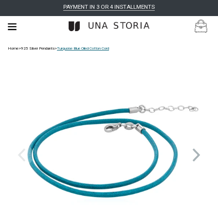
PAYMENT IN 3 OR 4 INSTALLMENTS
Home
>
925 Silver Pendants
>
Turquoise Blue Oiled Cotton Cord