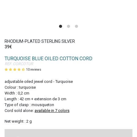
Get 10% discount
on your first order!
RHODIUM-PLATED STERLING SILVER
39€
TURQUOISE BLUE OILED COTTON CORD
REF. CORCOTUR
10 reviews
SIGN UP
adjustable oiled jewel cord - Turquoise
Colour : turquoise
Width : 0,2 cm
Length : 42 cm + extension de 3 cm
Type of clasp : mousqueton
Cord sold alone:
available in 7 colors
Net weight : 2 g