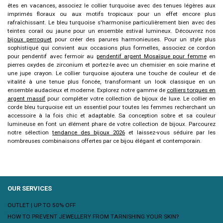
êtes en vacances, associez le
collier turquoise
avec des tenues légères aux
imprimés floraux ou aux motifs tropicaux pour un effet encore plus
rafraîchissant. Le bleu turquoise s'harmonise particulièrement bien avec des
teintes corail ou jaune pour un ensemble estival lumineux. Découvrez nos
bijoux perroquet
pour créer des parures harmonieuses. Pour un style plus
sophistiqué qui convient aux occasions plus formelles, associez ce cordon
pour pendentif avec fermoir au
pendentif argent Mosaïque pour femme
en
pierres oxydes de zirconium et portez-le avec un chemisier en soie marine et
une jupe crayon. Le
collier turquoise
ajoutera une touche de couleur et de
vitalité à une tenue plus foncée, transformant un look classique en un
ensemble audacieux et moderne. Explorez notre gamme de
colliers torques en
argent massif
pour compléter votre collection de bijoux de luxe. Le collier en
corde bleu turquoise est un essentiel pour toutes les femmes recherchant un
accessoire à la fois chic et adaptable. Sa conception sobre et sa couleur
lumineuse en font un élément phare de votre collection de bijoux. Parcourez
notre sélection
tendance des bijoux 2026
et laissez-vous séduire par les
nombreuses combinaisons offertes par ce bijou élégant et contemporain.
OUR SERVICES
OUTLET | UP TO 50% OFF
HOW TO PREVENT JEWELLERY FROM TARNISHING YOUR SKIN?