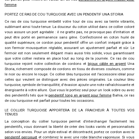
femme
.
PORTEZ CE RAS DE COU TURQUOISE AVEC UN PENDENTIF UNA STORIA
Ce
ras de cou turquoise
embellit votre tour de cou avec sa teinte vibrante,
sublimant ainsi toute tenue. La douceur du coton utilisé dans ce collier coloré
vous assure un port agréable : il ne gratte pas, ne provoque pas d’irritation et
peut être porté en permanence sans gêne. Confectionné en coton huilé de
qualité supérieure, ce cordon pour pendentif offre un confort inégalé grâce à
son fermoir mousqueton réglable, assurant un ajustement parfait et sûr. Le
fermoir est non seulement élégant mais aussi très solide, vous garantissant
que votre collier restera en place tout au long de la journée. Ce
ras de cou
turquoise
rejoint notre collection de cordons et
bijoux câble en argent
Una
Storia, richement composée de cordons en tissu de diverses couleurs, comme
le noir ou encore le rouge. Ce collier bleu turquoise est l’accessoire idéal pour
celles qui veulent se distinguer avec des pièces originales. La couleur bleu
turquoise, symbole de tranquillité, d'évasion ajoute une note rafraîchissante et
énergisante à votre allure. Que vous le portiez seul pour un look sobre ou avec
des pendentifs tels que le
pendentif long en argent pour femme
Bahia, ce
ras
de cou turquoise
est parfait pour toutes les occasions.
LE COLLIER TURQUOISE APPORTERA DE LA FRAICHEUR À TOUTES VOS
TENUES
La conception du
collier turquoise
permet d’interchanger facilement les
pendentifs, vous donnant la liberté de créer des looks variés et personnalisés
selon vos envies. Pour un style estival et décontracté, portez ce cordon avec le
pendentif perroquet
et combinez le avec une robe blanche vaporeuse. Si vous