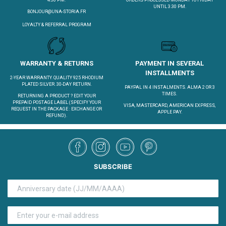
ORDERS PROCESSED MONDAY TO FRIDAY
UNTIL 3.30 PM.
BONJOUR@UNA-STORIA.FR
LOYALTY & REFERRAL PROGRAM
WARRANTY & RETURNS
PAYMENT IN SEVERAL
INSTALLMENTS
2-YEAR WARRANTY. QUALITY 925 RHODIUM
PLATED SILVER. 30-DAY RETURN.
PAYPAL IN 4 INSTALMENTS. ALMA 2 OR 3
TIMES.
RETURNING A PRODUCT ?
EDIT YOUR
PREPAID POSTAGE LABEL
(SPECIFY YOUR
VISA, MASTERCARD, AMERICAN EXPRESS,
REQUEST IN THE PACKAGE : EXCHANGE OR
APPLE PAY.
REFUND).
SUBSCRIBE